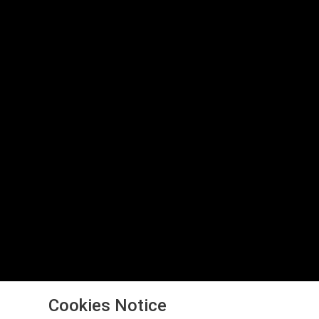
Cookies Notice
(c) Copyright 2026 by Edgar Rodehack, Munich. All rights 