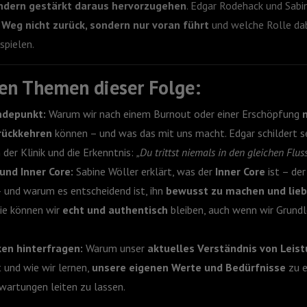
ondern gestärkt daraus hervorzugehen
. Edgar Rodehack und Sabi
Weg nicht zurück, sondern nur voran führt
und welche Rolle da
spielen.
len Themen dieser Folge:
ndepunkt:
Warum wir nach einem Burnout oder einer Erschöpfung
n
rückkehren
können – und was das mit uns macht. Edgar schildert s
 der Klinik und die Erkenntnis:
„Du trittst niemals in den gleichen Fluss
und Inner Core:
Sabine Wöller erklärt, was der
Inner Core
ist – de
 und warum es entscheidend ist, ihn
bewusst zu machen und lieb
Wie können wir
echt und authentisch
bleiben, auch wenn wir Grund
en hinterfragen:
Warum unser
aktuelles Verständnis von Leis
t und wie wir lernen,
unsere eigenen Werte und Bedürfnisse
zu e
wartungen leiten zu lassen.