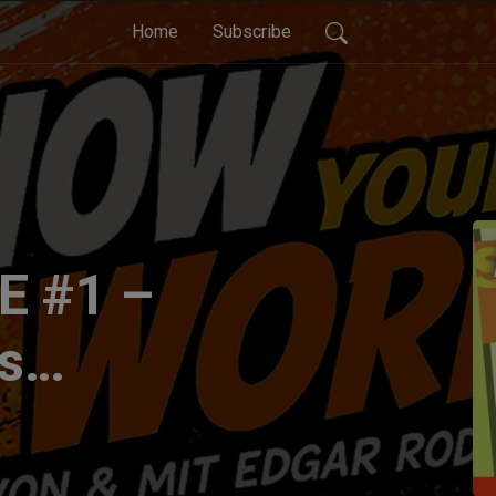
Home
Subscribe
E #1 –
s
krisen