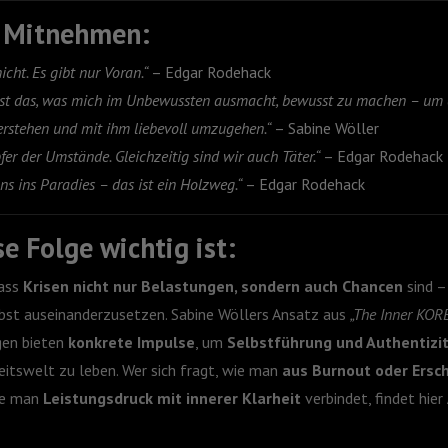
m Mitnehmen:
icht. Es gibt nur Voran.“
– Edgar Rodehack
 ist das, was mich im Unbewussten ausmacht, bewusst zu machen – um 
erstehen und mit ihm liebevoll umzugehen.“
– Sabine Wöller
pfer der Umstände. Gleichzeitig sind wir auch Täter.“
– Edgar Rodehack
uns ins Paradies – das ist ein Holzweg.“
– Edgar Rodehack
e Folge wichtig ist:
dass
Krisen nicht nur Belastungen, sondern auch Chancen
sind –
elbst auseinanderzusetzen. Sabine Wöllers Ansatz aus
„The Inner KOR
gen bieten
konkrete Impulse
, um
Selbstführung und Authentizi
eitswelt zu leben. Wer sich fragt, wie man
aus Burnout oder Ersc
ie man
Leistungsdruck mit innerer Klarheit
verbindet, findet hier