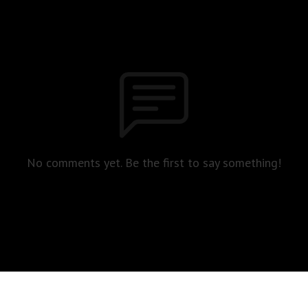
No comments yet. Be the first to say something!
reserved. info@trellisterium.de