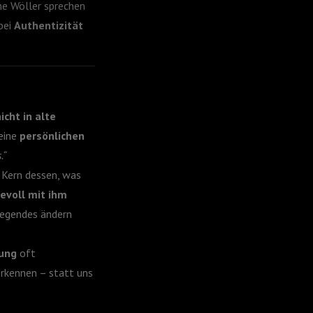
ne Wöller sprechen
bei
Authentizität
icht in alte
eine
persönlichen
.“
r Kern dessen, was
evoll mit ihm
legendes ändern
tung
oft
rkennen – statt uns