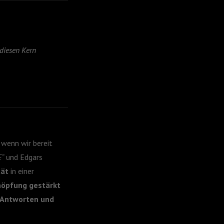
diesen Kern
 wenn wir bereit
E“
und Edgars
tät
in einer
höpfung gestärkt
Antworten und