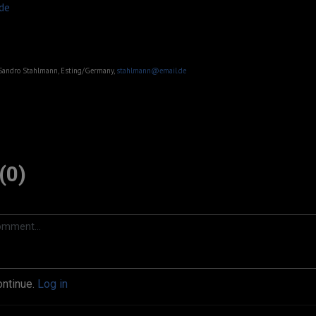
de
Sandro Stahlmann, Esting/Germany,
stahlmann@email.de
(0)
ontinue.
Log in