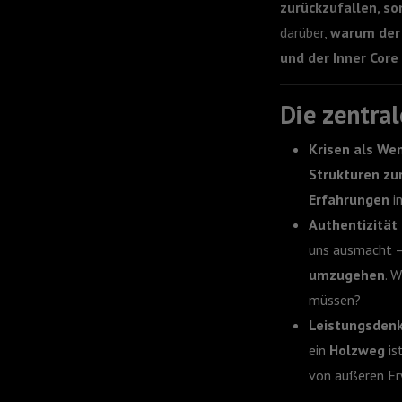
zurückzufallen, s
darüber,
warum der 
und der Inner Core
Die zentra
Krisen als We
Strukturen zu
Erfahrungen
in
Authentizität 
uns ausmacht –
umzugehen
. 
müssen?
Leistungsdenk
ein
Holzweg
is
von äußeren Er