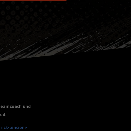
 Teamcoach und
ked.
ick-lencioni-