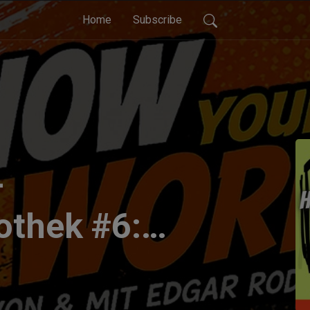
Home
Subscribe
-
othek #6:
ncioni:
aked