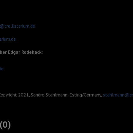
@trellisterium.de
terium.de
über Edgar Rodehack:
de
Copyright 2021, Sandro Stahlmann, Esting/Germany,
stahlmann@em
(0)