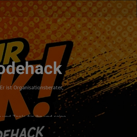
Rodehack
r ist Organisationsberater,
 und Tools für ihn und seine
 und überhaupt.