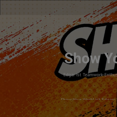
Show Yo
Edgar ist Teamwork-Enthusi
Show Your Work! ist Edgars 
Arbeit wichtig