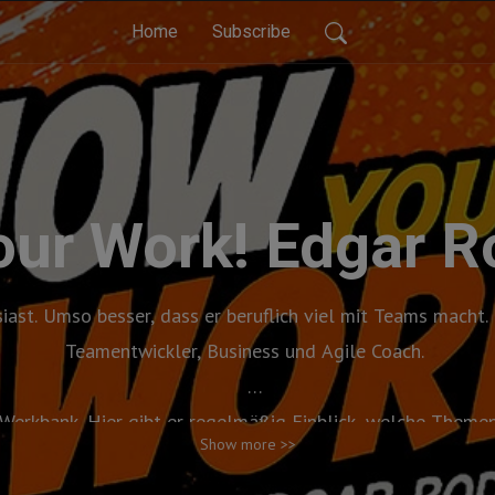
Home
Subscribe
ur Work! Edgar 
ast. Umso besser, dass er beruflich viel mit Teams macht. E
Teamentwickler, Business und Agile Coach.
Werkbank. Hier gibt er regelmäßig Einblick, welche Themen
Show more >>
 sind und womit er sich beschäftigt. Aktuell, grundsätzlich