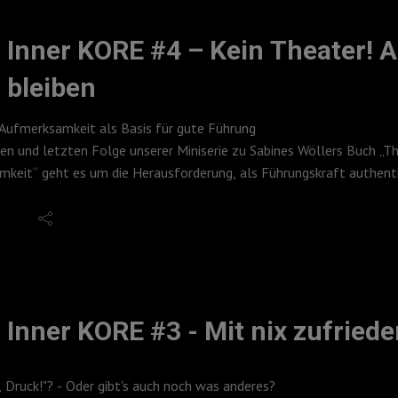
Inner KORE #4 – Kein Theater! A
bleiben
 Aufmerksamkeit als Basis für gute Führung
rten und letzten Folge unserer Miniserie zu Sabines Wöllers Buch „T
mkeit“ geht es um die Herausforderung, als Führungskraft authentis
k und Sabine Wöller sprechen darüber, warum wir uns oft in zwei I
, ohne uns selbst zu verstellen. Im Mittelpunkt steht die Frage: 
echt zu bleiben?
n Themen dieser Folge:
äten? Warum wir manchmal das Gefühl haben, mit zwei Ichs unterwe
e Wöller betont: „Ich bin mit meiner Persönlichkeit und Identität ho
Inner KORE #3 - Mit nix zufriede
 Ich darf mich jederzeit entscheiden, welche Facetten von mir ich i
 vs. Professionalität: Warum Echtheit nicht bedeutet, alles preisz
gar: „Authentizität ist eine Grundlage für gute Führung.“
, Druck!"? - Oder gibt's auch noch was anderes?
 als Führungskraft: Wie wir Selbstführung betreiben, um andere gut